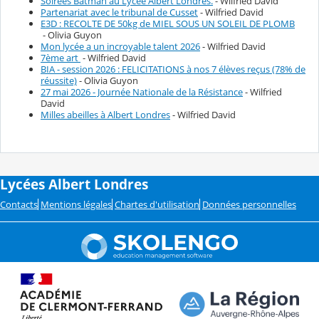
Soirées Batman au Lycée Albert Londres.
- Wilfried David
Partenariat avec le tribunal de Cusset
- Wilfried David
E3D : RECOLTE DE 50kg de MIEL SOUS UN SOLEIL DE PLOMB
- Olivia Guyon
Mon lycée a un incroyable talent 2026
- Wilfried David
7ème art
- Wilfried David
BIA - session 2026 : FELICITATIONS à nos 7 élèves reçus (78% de
réussite)
- Olivia Guyon
27 mai 2026 - Journée Nationale de la Résistance
- Wilfried
David
Milles abeilles à Albert Londres
- Wilfried David
Lycées Albert Londres
Contacts
Mentions légales
Chartes d'utilisation
Données personnelles