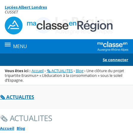
Panneau de gestion des cookies
Lycées Albert Londres
Menu de la rubrique
Contenu
CUSSET
MENU
Se connecter
Vous êtes ici :
Accueil
›
🗞️ ACTUALITES
›
Blog
›
Une clôture du projet
tripartite Erasmus+ « L’éducation à la consommation » sous le soleil
d’Espagne.
🗞️ ACTUALITES
🗞️ ACTUALITES
Accueil
Blog