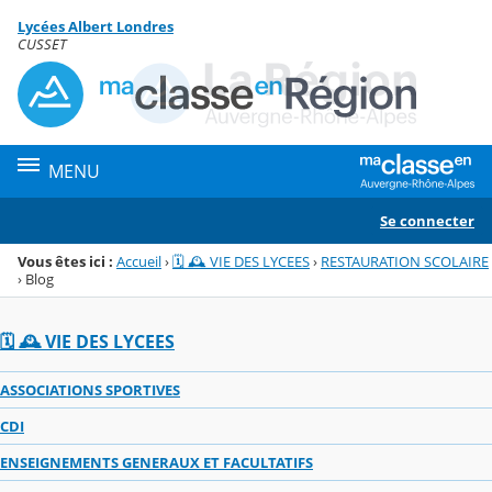
Panneau de gestion des cookies
Lycées Albert Londres
Menu de la rubrique
Contenu
CUSSET
MENU
Se connecter
Vous êtes ici :
Accueil
›
🗓️ 🕰️ VIE DES LYCEES
›
RESTAURATION SCOLAIRE
›
Blog
🗓️ 🕰️ VIE DES LYCEES
ASSOCIATIONS SPORTIVES
CDI
ENSEIGNEMENTS GENERAUX ET FACULTATIFS