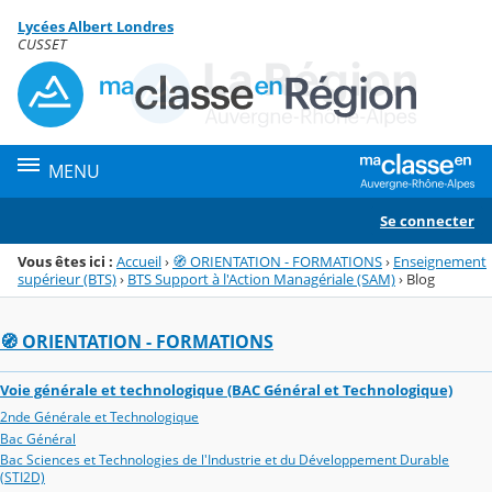
Panneau de gestion des cookies
Lycées Albert Londres
Menu de la rubrique
Contenu
CUSSET
MENU
Se connecter
Vous êtes ici :
Accueil
›
🧭 ORIENTATION - FORMATIONS
›
Enseignement
supérieur (BTS)
›
BTS Support à l'Action Managériale (SAM)
›
Blog
🧭 ORIENTATION - FORMATIONS
Voie générale et technologique (BAC Général et Technologique)
2nde Générale et Technologique
Bac Général
Bac Sciences et Technologies de l'Industrie et du Développement Durable
(STI2D)