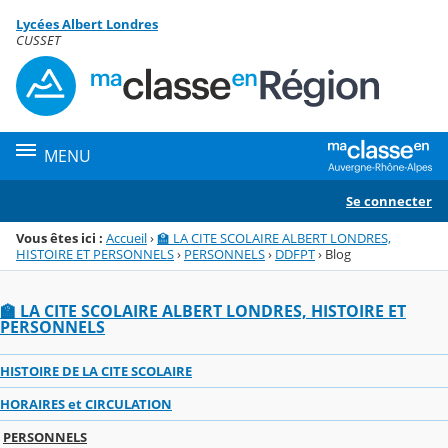
Panneau de gestion des cookies
Lycées Albert Londres
Menu de la rubrique
Contenu
CUSSET
MENU
Se connecter
Vous êtes ici :
Accueil
›
🏫 LA CITE SCOLAIRE ALBERT LONDRES,
HISTOIRE ET PERSONNELS
›
PERSONNELS
›
DDFPT
›
Blog
🏫 LA CITE SCOLAIRE ALBERT LONDRES, HISTOIRE ET
PERSONNELS
HISTOIRE DE LA CITE SCOLAIRE
HORAIRES et CIRCULATION
PERSONNELS