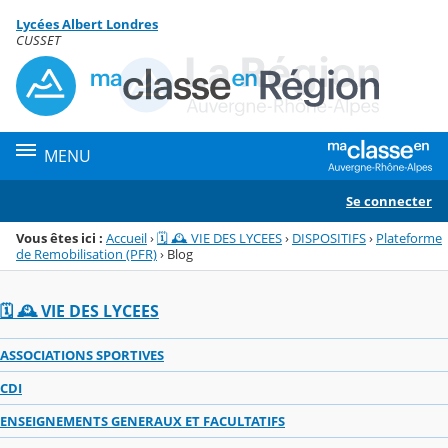
Panneau de gestion des cookies
Lycées Albert Londres
Menu de la rubrique
Contenu
CUSSET
MENU
Se connecter
Vous êtes ici :
Accueil
›
🗓️ 🕰️ VIE DES LYCEES
›
DISPOSITIFS
›
Plateforme
de Remobilisation (PFR)
›
Blog
🗓️ 🕰️ VIE DES LYCEES
ASSOCIATIONS SPORTIVES
CDI
ENSEIGNEMENTS GENERAUX ET FACULTATIFS