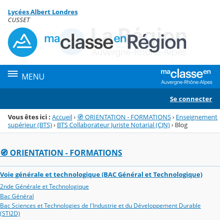
Panneau de gestion des cookies
Lycées Albert Londres
Menu de la rubrique
Contenu
CUSSET
MENU
Se connecter
Vous êtes ici :
Accueil
›
🧭 ORIENTATION - FORMATIONS
›
Enseignement
supérieur (BTS)
›
BTS Collaborateur Juriste Notarial (CJN)
›
Blog
🧭 ORIENTATION - FORMATIONS
Voie générale et technologique (BAC Général et Technologique)
2nde Générale et Technologique
Bac Général
Bac Sciences et Technologies de l'Industrie et du Développement Durable
(STI2D)