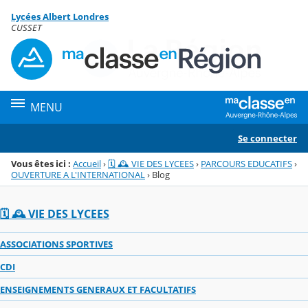
Panneau de gestion des cookies
Lycées Albert Londres
Menu de la rubrique
Contenu
CUSSET
MENU
Se connecter
Vous êtes ici :
Accueil
›
🗓️ 🕰️ VIE DES LYCEES
›
PARCOURS EDUCATIFS
›
OUVERTURE A L'INTERNATIONAL
›
Blog
🗓️ 🕰️ VIE DES LYCEES
ASSOCIATIONS SPORTIVES
CDI
ENSEIGNEMENTS GENERAUX ET FACULTATIFS