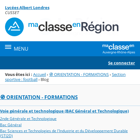
Panneau de gestion des cookies
Lycées Albert Londres
Menu de la rubrique
Contenu
CUSSET
MENU
Se connecter
Vous êtes ici :
Accueil
›
🧭 ORIENTATION - FORMATIONS
›
Section
sportive : football
›
Blog
🧭 ORIENTATION - FORMATIONS
Voie générale et technologique (BAC Général et Technologique)
2nde Générale et Technologique
Bac Général
Bac Sciences et Technologies de l'Industrie et du Développement Durable
(STI2D)