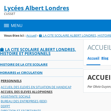
Panneau de gestion des cookies
Lycées Albert Londres
Menu de la rubrique
Contenu
CUSSET
MENU
Vous êtes ici :
Accueil
›
🏫 LA CITE SCOLAIRE ALBERT LONDRES, HISTOI
ACCUEI
🏫 LA CITE SCOLAIRE ALBERT LONDRES,
HISTOIRE ET PERSONNELS
Accueil
Blog
HISTOIRE DE LA CITE SCOLAIRE
HORAIRES et CIRCULATION
ACCUEI
PERSONNELS
Par Olivia Guyon
ACCUEIL DES ELEVES EN SITUATION DE HANDICAP
ACCUEIL DES ELEVES ALLOPHONES
ASSISTANTE SOCIALE
BUREAU DES ENTREPRISES (BDE)
DDFPT
DIRECTION ET SECRETARIATS