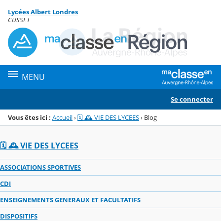
Panneau de gestion des cookies
Lycées Albert Londres
Menu de la rubrique
Contenu
CUSSET
MENU
Se connecter
Vous êtes ici :
Accueil
›
🗓️ 🕰️ VIE DES LYCEES
›
Blog
🗓️ 🕰️ VIE DES LYCEES
ASSOCIATIONS SPORTIVES
CDI
ENSEIGNEMENTS GENERAUX ET FACULTATIFS
DISPOSITIFS