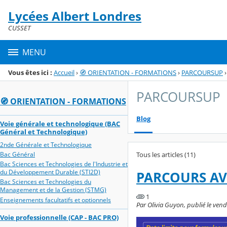
Panneau de gestion des cookies
Lycées Albert Londres
Menu de la rubrique
Contenu
CUSSET
MENU
Vous êtes ici :
Accueil
›
🧭 ORIENTATION - FORMATIONS
›
PARCOURSUP
›
PARCOURSUP
🧭 ORIENTATION - FORMATIONS
Blog
Voie générale et technologique (BAC
Général et Technologique)
2nde Générale et Technologique
Tous les articles (11)
Bac Général
Bac Sciences et Technologies de l'Industrie et
du Développement Durable (STI2D)
PARCOURS AVE
Bac Sciences et Technologies du
Management et de la Gestion (STMG)
1
Enseignements facultatifs et optionnels
Par Olivia Guyon, publié le ven
Voie professionnelle (CAP - BAC PRO)