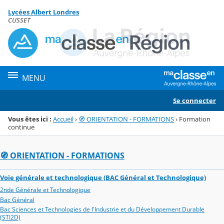
Panneau de gestion des cookies
Lycées Albert Londres
Menu de la rubrique
Contenu
CUSSET
MENU
Se connecter
Vous êtes ici :
Accueil
›
🧭 ORIENTATION - FORMATIONS
›
Formation
continue
🧭 ORIENTATION - FORMATIONS
Voie générale et technologique (BAC Général et Technologique)
2nde Générale et Technologique
Bac Général
Bac Sciences et Technologies de l'Industrie et du Développement Durable
(STI2D)