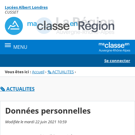
Panneau de gestion des cookies
Lycées Albert Londres
Menu de la rubrique
Contenu
CUSSET
MENU
Se connecter
Vous êtes ici :
Accueil
›
🗞️ ACTUALITES
›
🗞️ ACTUALITES
Données personnelles
Modifiée le mardi 22 juin 2021 10:59