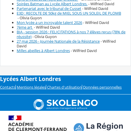
Soirées Batman au Lycée Albert Londres.
- Wilfried David
Partenariat avec le tribunal de Cusset
- Wilfried David
E3D : RECOLTE DE 50kg de MIEL SOUS UN SOLEIL DE PLOMB
- Olivia Guyon
Mon lycée a un incroyable talent 2026
- Wilfried David
7ème art
- Wilfried David
BIA - session 2026 : FELICITATIONS à nos 7 élèves reçus (78% de
réussite)
- Olivia Guyon
27 mai 2026 - Journée Nationale de la Résistance
- Wilfried
David
Milles abeilles à Albert Londres
- Wilfried David
Lycées Albert Londres
Contacts
Mentions légales
Chartes d'utilisation
Données personnelles