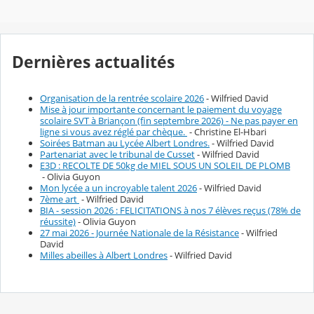
Dernières actualités
Organisation de la rentrée scolaire 2026
- Wilfried David
Mise à jour importante concernant le paiement du voyage
scolaire SVT à Briançon (fin septembre 2026) - Ne pas payer en
ligne si vous avez réglé par chèque.
- Christine El-Hbari
Soirées Batman au Lycée Albert Londres.
- Wilfried David
Partenariat avec le tribunal de Cusset
- Wilfried David
E3D : RECOLTE DE 50kg de MIEL SOUS UN SOLEIL DE PLOMB
- Olivia Guyon
Mon lycée a un incroyable talent 2026
- Wilfried David
7ème art
- Wilfried David
BIA - session 2026 : FELICITATIONS à nos 7 élèves reçus (78% de
réussite)
- Olivia Guyon
27 mai 2026 - Journée Nationale de la Résistance
- Wilfried
David
Milles abeilles à Albert Londres
- Wilfried David