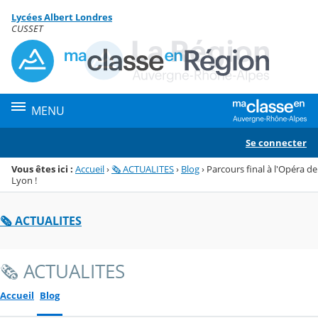
Panneau de gestion des cookies
Lycées Albert Londres
Menu de la rubrique
Contenu
CUSSET
MENU
Se connecter
Vous êtes ici :
Accueil
›
🗞️ ACTUALITES
›
Blog
›
Parcours final à l'Opéra de
Lyon !
🗞️ ACTUALITES
🗞️ ACTUALITES
Accueil
Blog