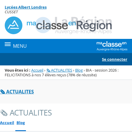
Panneau de gestion des cookies
Lycées Albert Londres
Menu de la rubrique
Contenu
CUSSET
MENU
Se connecter
Vous êtes ici :
Accueil
›
🗞️ ACTUALITES
›
Blog
›
BIA - session 2026 :
FELICITATIONS à nos 7 élèves reçus (78% de réussite)
🗞️ ACTUALITES
🗞️ ACTUALITES
Accueil
Blog