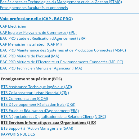
Bac Sciences et Technologies du Management et de la Gestion (STMG)
Enseignements facultatifs et optionnels
Voie professionnelle (CAP - BAC PRO)
CAP Electricien
CAP Equipier Polyvalent de Commerce (EPC)
BAC PRO Etude et Réalisation d'Agencement (ERA)
CAP Menuisier Installateur (CAP MI)
BAC PRO Maintenance des Systèmes et de Production Connectés (MSPC)
BAC PRO Métiers de l'Accueil (MA)
BAC PRO Métiers de l'Electricité et Environnements Connectés (MELEC)
BAC PRO Technicien Menuisier Agenceur (TMA)
Enseignement supérieur (BTS)
BTS Assistance Technique Ingénieur (ATI)
BTS Collaborateur Juriste Notarial (CJN)
BTS Communication (COM)
BTS Développement Réalisation Bois (DRB)
BTS Etude et Réalisation d'Agencement (ERA)
BTS Négociation et Digitalisation de la Relation Client (NDRC)
BTS Services Informatiques aux Organisations (SIO)
BTS Support à l'Action Managériale (SAM)
RAPPORTS PUBLICS