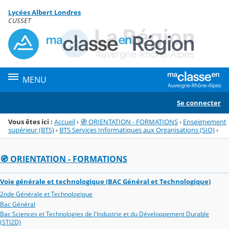
Panneau de gestion des cookies
Lycées Albert Londres
Menu de la rubrique
Contenu
CUSSET
MENU
Se connecter
Vous êtes ici :
Accueil
›
🧭 ORIENTATION - FORMATIONS
›
Enseignement
supérieur (BTS)
›
BTS Services Informatiques aux Organisations (SIO)
›
🧭 ORIENTATION - FORMATIONS
Voie générale et technologique (BAC Général et Technologique)
2nde Générale et Technologique
Bac Général
Bac Sciences et Technologies de l'Industrie et du Développement Durable
(STI2D)