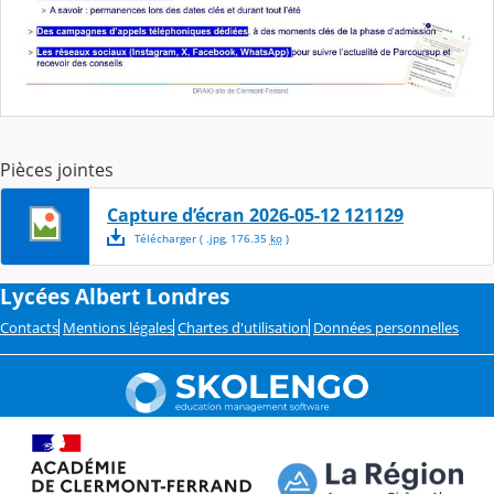
Pièces jointes
Capture d’écran 2026-05-12 121129
Télécharger
( .
jpg
,
176.35
ko
)
Lycées Albert Londres
Contacts
Mentions légales
Chartes d'utilisation
Données personnelles