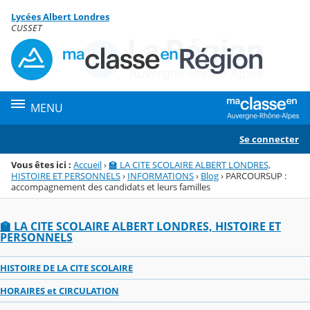
Panneau de gestion des cookies
Lycées Albert Londres
Menu de la rubrique
Contenu
CUSSET
MENU
Se connecter
Vous êtes ici :
Accueil
›
🏫 LA CITE SCOLAIRE ALBERT LONDRES,
HISTOIRE ET PERSONNELS
›
INFORMATIONS
›
Blog
›
PARCOURSUP :
accompagnement des candidats et leurs familles
🏫 LA CITE SCOLAIRE ALBERT LONDRES, HISTOIRE ET
PERSONNELS
HISTOIRE DE LA CITE SCOLAIRE
HORAIRES et CIRCULATION