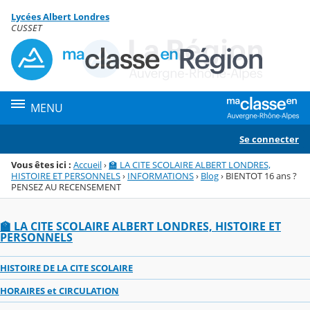
Panneau de gestion des cookies
Lycées Albert Londres
Menu de la rubrique
Contenu
CUSSET
MENU
Se connecter
Vous êtes ici :
Accueil
›
🏫 LA CITE SCOLAIRE ALBERT LONDRES,
HISTOIRE ET PERSONNELS
›
INFORMATIONS
›
Blog
›
BIENTOT 16 ans ?
PENSEZ AU RECENSEMENT
🏫 LA CITE SCOLAIRE ALBERT LONDRES, HISTOIRE ET
PERSONNELS
HISTOIRE DE LA CITE SCOLAIRE
HORAIRES et CIRCULATION