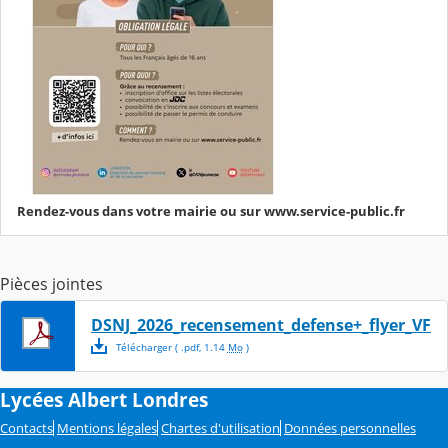
Rendez-vous dans votre mairie ou sur www.service-public.fr
Pièces jointes
DSNJ_2026_recensement_defense+_flyer_VF
Télécharger
( .
pdf
,
1.14
Mo
)
Lycées Albert Londres
Contacts
Mentions légales
Chartes d'utilisation
Données personnelles