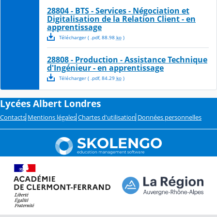
28804 - BTS - Services - Négociation et
Digitalisation de la Relation Client - en
apprentissage
Télécharger
( .
pdf
,
88.98
ko
)
28808 - Production - Assistance Technique
d'Ingénieur - en apprentissage
Télécharger
( .
pdf
,
84.29
ko
)
Lycées Albert Londres
Contacts
Mentions légales
Chartes d'utilisation
Données personnelles