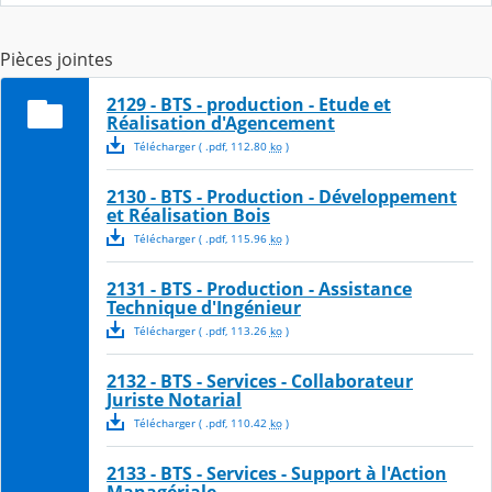
Pièces jointes
2129 - BTS - production - Etude et
Réalisation d'Agencement
Télécharger
( .
pdf
,
112.80
ko
)
2130 - BTS - Production - Développement
et Réalisation Bois
Télécharger
( .
pdf
,
115.96
ko
)
2131 - BTS - Production - Assistance
Technique d'Ingénieur
Télécharger
( .
pdf
,
113.26
ko
)
2132 - BTS - Services - Collaborateur
Juriste Notarial
Télécharger
( .
pdf
,
110.42
ko
)
2133 - BTS - Services - Support à l'Action