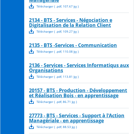
Managériale
Télécharger
( .
pdf
,
107.67
ko
)
2134 - BTS - Services - Négociation e
Digitalisation de la Relation Client
Télécharger
( .
pdf
,
109.27
ko
)
2135 - BTS -Services - Communication
Télécharger
( .
pdf
,
110.08
ko
)
2136 - Services - Services Informatiqus aux
Organisations
Télécharger
( .
pdf
,
113.81
ko
)
20157 - BTS - Production - Développement
et Réalisation Bois - en apprentissage
Télécharger
( .
pdf
,
86.71
ko
)
27773 - BTS - Services - Support à l'Action
Managériale - en apprentissage
Télécharger
( .
pdf
,
88.53
ko
)