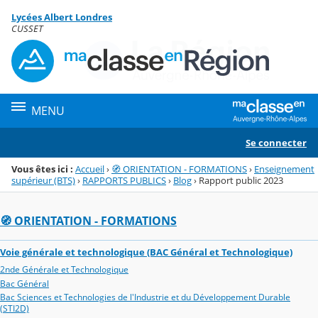
Panneau de gestion des cookies
Lycées Albert Londres
Menu de la rubrique
Contenu
CUSSET
MENU
Se connecter
Vous êtes ici :
Accueil
›
🧭 ORIENTATION - FORMATIONS
›
Enseignement
supérieur (BTS)
›
RAPPORTS PUBLICS
›
Blog
›
Rapport public 2023
🧭 ORIENTATION - FORMATIONS
Voie générale et technologique (BAC Général et Technologique)
2nde Générale et Technologique
Bac Général
Bac Sciences et Technologies de l'Industrie et du Développement Durable
(STI2D)